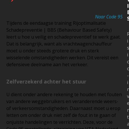
I
Naar Code 95
Tijdens de eendaagse training Rijoptimalisatie
Schadepreventie | BBS (Behaviour Based Safety)
leert u hoe u veilig en schadepreventief te werk gaat.
i
Dat is belangrijk, want als vrachtwagenchauffeur
moet u onder steeds grotere druk en sterk
i
wisselende omstandigheden werken. Dit vereist een
c
defensieve deelname aan het verkeer.
-
Zelfverzekerd achter het stuur
i
U dient onder andere rekening te houden met fouten
van andere weggebruikers en veranderende weers-
of verkeersomstandigheden. Daarnaast moet u erop
letten om onder druk niet zelf de fout in te gaan of
t
onjuiste handelingen te verrichten. Deze, voor de