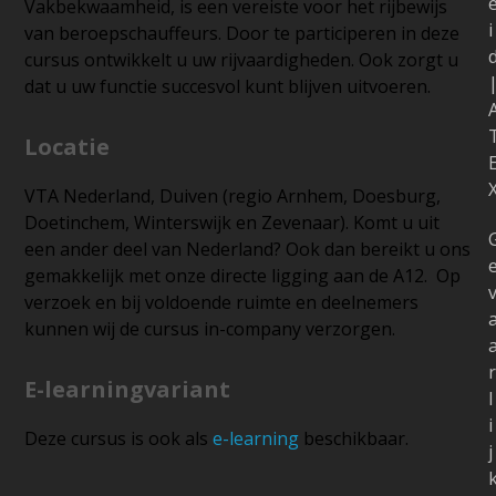
Vakbekwaamheid, is een vereiste voor het rijbewijs
i
van beroepschauffeurs. Door te participeren in deze
cursus ontwikkelt u uw rijvaardigheden. Ook zorgt u
dat u uw functie succesvol kunt blijven uitvoeren.
Locatie
VTA Nederland, Duiven (regio Arnhem, Doesburg,
Doetinchem, Winterswijk en Zevenaar). Komt u uit
een ander deel van Nederland? Ook dan bereikt u ons
gemakkelijk met onze directe ligging aan de A12. Op
verzoek en bij voldoende ruimte en deelnemers
kunnen wij de cursus in-company verzorgen.
r
E-learningvariant
l
i
Deze cursus is ook als
e-learning
beschikbaar.
j