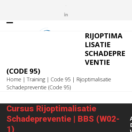
Skip
.
to
LinkedIn
content
Open
Close
RIJOPTIMA
mobile
mobile
LISATIE
menu
menu
SCHADEPRE
VENTIE
(CODE 95)
Home
|
Training
|
Code 95
|
Rijoptimalisatie
Schadepreventie (Code 95)
Cursus Rijoptimalisatie
Schadepreventie | BBS (W02-
1)