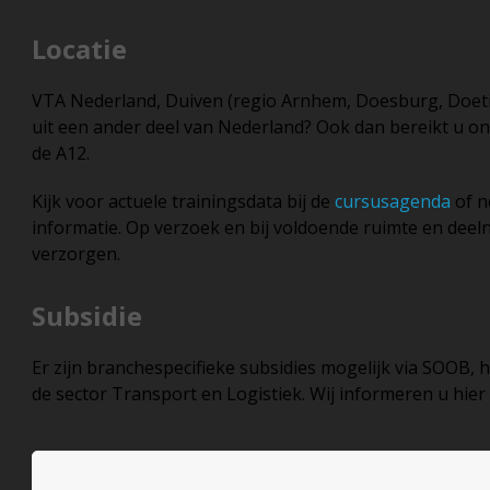
Locatie
VTA Nederland, Duiven (regio Arnhem, Doesburg, Doeti
uit een ander deel van Nederland? Ook dan bereikt u on
de A12.
Kijk voor actuele trainingsdata bij de
cursusagenda
of 
informatie. Op verzoek en bij voldoende ruimte en dee
verzorgen.
Subsidie
Er zijn branchespecifieke subsidies mogelijk via SOOB, 
de sector Transport en Logistiek. Wij informeren u hier