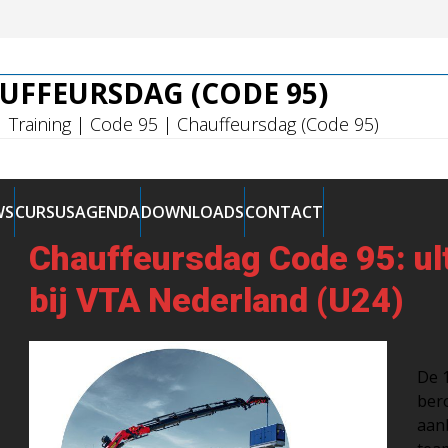
UFFEURSDAG (CODE 95)
|
Training
|
Code 95
|
Chauffeursdag (Code 95)
WS
CURSUSAGENDA
DOWNLOADS
CONTACT
Chauffeursdag Code 95: ul
bij VTA Nederland (U24)
De 
ber
aanb