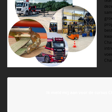
team
deze
sam
gro
prog
best
kwal
Cha
int
voer
Chau
Ik meld mij aan voor de cursus 