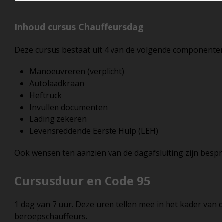
Inhoud cursus Chauffeursdag
Deze cursus bestaat uit 4 van de volgende componente
Manoeuvreren (verplicht)
Autolaadkraan
Heftruck
Invullen documenten
Lading zekeren
Levensreddende Eerste Hulp (LEH)
Ook wensen ten aanzien van de dagafsluiting zijn besp
Cursusduur en Code 95
1 dag van 7 uur. Deze uren tellen mee in het kader van 
beroepschauffeurs.