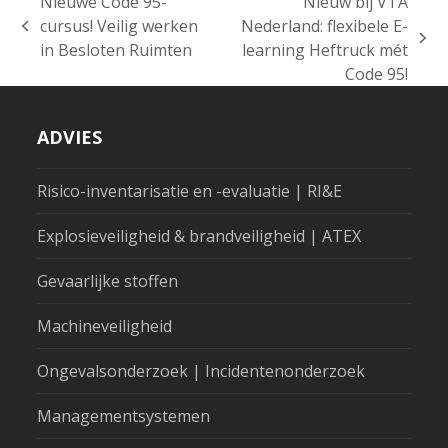
Nieuwe Code 95-
Nieuw bij VTA
cursus! Veilig werken
Nederland: flexibele E-
previous
next
in Besloten Ruimten
learning Heftruck mét
post:
post:
Code 95!
ADVIES
Risico-inventarisatie en -evaluatie | RI&E
Explosieveiligheid & brandveiligheid | ATEX
Gevaarlijke stoffen
Machineveiligheid
Ongevalsonderzoek | Incidentenonderzoek
Managementsystemen