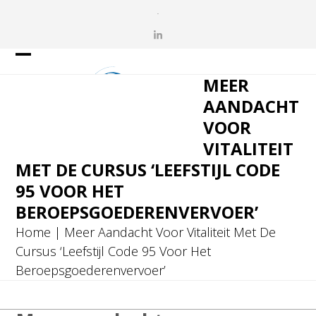
Skip
.
to
LinkedIn
content
Open
Close
MEER
mobile
mobile
AANDACHT
menu
menu
VOOR
VITALITEIT
MET DE CURSUS ‘LEEFSTIJL CODE
95 VOOR HET
BEROEPSGOEDERENVERVOER’
Home
|
Meer Aandacht Voor Vitaliteit Met De
Cursus ‘Leefstijl Code 95 Voor Het
Beroepsgoederenvervoer’