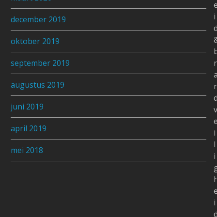
i
december 2019
oktober 2019
september 2019
r
augustus 2019
juni 2019
april 2019
i
l
mei 2018
i
i