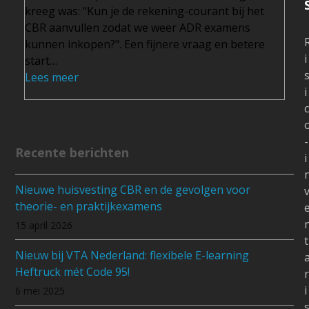
kreeg was: "Kun je de rekening-courant bij het
CBR aanvullen zodat we weer ADR examens
kunnen inkopen?". Een fijnere vraag en betere
i
start…
Lees meer
i
c
-
Recente berichten
i
Nieuwe huisvesting CBR en de gevolgen voor
theorie- en praktijkexamens
15 april 2026
t
Nieuw bij VTA Nederland: flexibele E-learning
Heftruck mét Code 95!
r
i
6 mei 2025