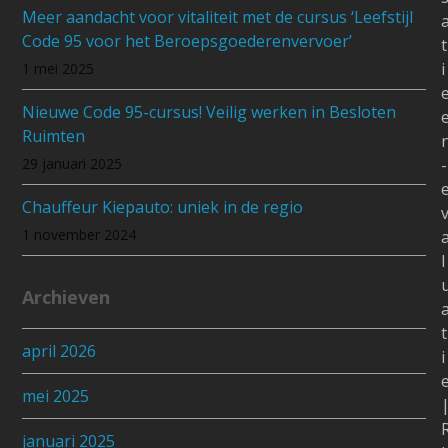
Meer aandacht voor vitaliteit met de cursus ‘Leefstijl
Code 95 voor het Beroepsgoederenvervoer’
t
i
1 mei 2025
Nieuwe Code 95-cursus! Veilig werken in Besloten
Ruimten
29 januari 2025
-
Chauffeur Kiepauto: uniek in de regio
1 november 2024
l
Archieven
t
april 2026
i
mei 2025
januari 2025