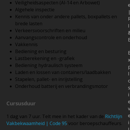
Veiligheidsaspecten (Al-14 en Arbowet)
Algehele inspectie
Kennis van onder andere pallets, boxpallets en
brede lasten
I
Verkeersvoorschriften en milieu
Aanvangscontrole en onderhoud
Vakkennis
Bediening en besturing
Lastberekening en -grafiek
Bediening hydraulisch systeem
Laden en lossen van containers/laadbakken
l
Stapelen, pallet- en inrijstelling
Onderhoud batterij en verbrandingsmotor
i
Cursusduur
1 dag van 7 uur. Telt mee in het kader van de
Richtlijn
i
Vakbekwaamheid | Code 95
voor beroepschauffeurs.
l