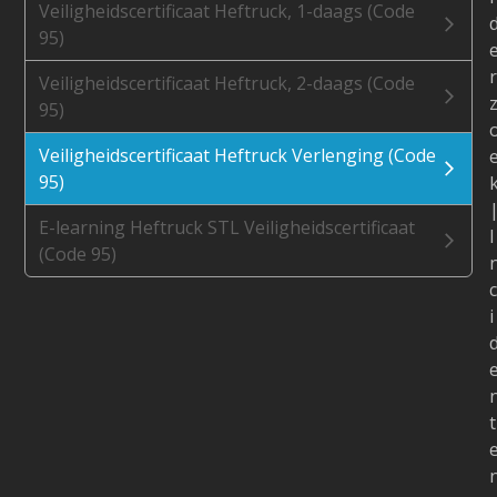
Veiligheidscertificaat Heftruck, 1-daags (Code
95)
r
Veiligheidscertificaat Heftruck, 2-daags (Code
95)
Veiligheidscertificaat Heftruck Verlenging (Code
95)
E-learning Heftruck STL Veiligheidscertificaat
I
(Code 95)
c
i
t