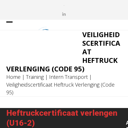
Skip
.
to
LinkedIn
content
Open
Close
VEILIGHEID
mobile
mobile
SCERTIFICA
menu
menu
AT
HEFTRUCK
VERLENGING (CODE 95)
Home
|
Training
|
Intern Transport
|
Veiligheidscertificaat Heftruck Verlenging (Code
95)
Heftruckcertificaat verlengen
(U16-2)