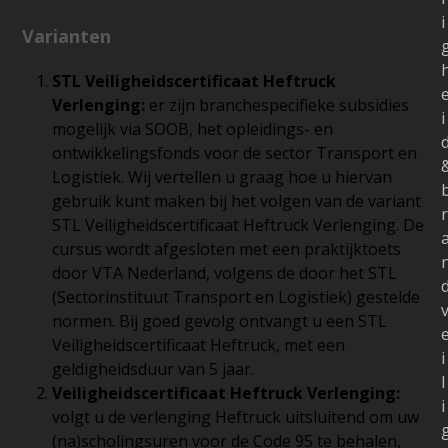
i
Varianten
STL Veiligheidscertificaat Heftruck
Verlenging:
er zijn branchespecifieke subsidies
i
mogelijk via SOOB, het opleidings- en
ontwikkelingsfonds voor de sector Transport en
Logistiek. Wij vertellen u graag hoe u hiervan
gebruik kunt maken bij het volgen van de variant
r
STL Veiligheidscertificaat Heftruck Verlenging. De
cursus wordt afgesloten met een praktijktoets
door VTA Nederland, volgens de door het STL
(Sectorinstituut Transport en Logistiek) gestelde
normen. Bij goed gevolg ontvangt u een STL
Veiligheidscertificaat Heftruck, met een
i
geldigheidsduur van 5 jaar.
l
Veiligheidscertificaat Heftruck Verlenging:
i
volgt u de verlenging Heftruck uitsluitend om uw
(na)scholingsuren voor de Code 95 te behalen,