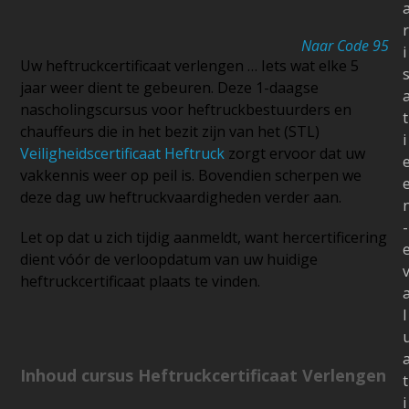
r
Naar Code 95
i
Uw heftruckcertificaat verlengen … Iets wat elke 5
jaar weer dient te gebeuren. Deze 1-daagse
nascholingscursus voor heftruckbestuurders en
t
chauffeurs die in het bezit zijn van het (STL)
i
Veiligheidscertificaat Heftruck
zorgt ervoor dat uw
vakkennis weer op peil is. Bovendien scherpen we
deze dag uw heftruckvaardigheden verder aan.
-
Let op dat u zich tijdig aanmeldt, want hercertificering
dient vóór de verloopdatum van uw huidige
heftruckcertificaat plaats te vinden.
l
Inhoud cursus Heftruckcertificaat Verlengen
t
i